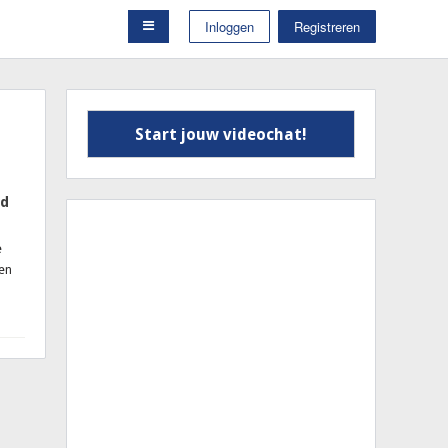
Inloggen
Registreren
Start jouw videochat!
id
e
een