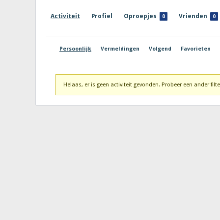
Activiteit
Profiel
Oproepjes
Vrienden
0
0
Persoonlijk
Vermeldingen
Volgend
Favorieten
Helaas, er is geen activiteit gevonden. Probeer een ander filte