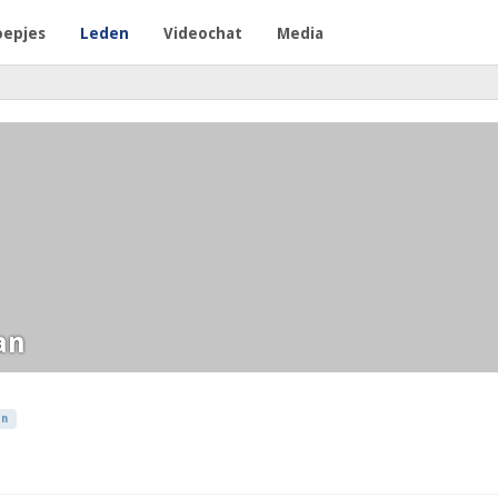
oepjes
Leden
Videochat
Media
an
en