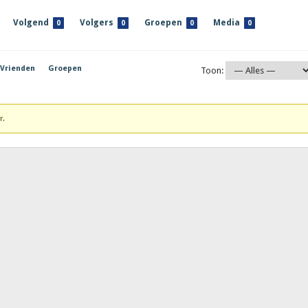
Volgend
Volgers
Groepen
Media
0
0
0
0
Vrienden
Groepen
Toon:
r.