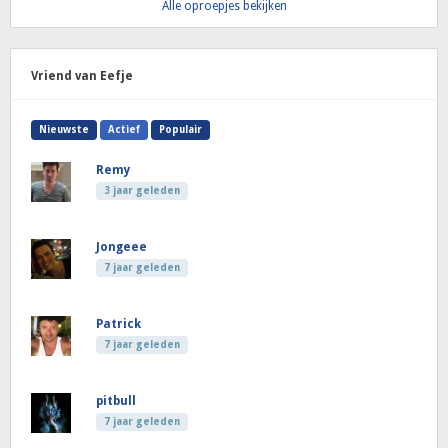
Alle oproepjes bekijken
Vriend van Eefje
Nieuwste
Actief
Populair
Remy
3 jaar geleden
Jongeee
7 jaar geleden
Patrick
7 jaar geleden
pitbull
7 jaar geleden