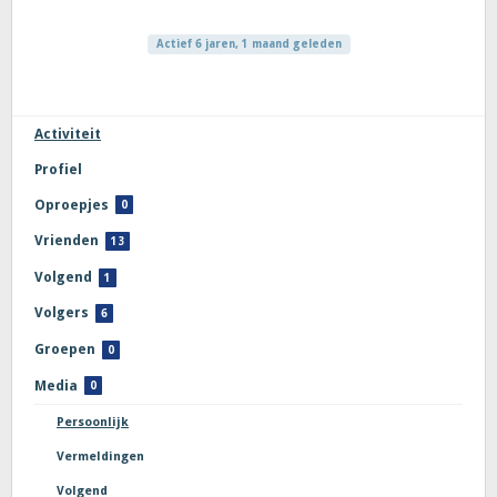
Actief 6 jaren, 1 maand geleden
Activiteit
Profiel
Oproepjes
0
Vrienden
13
Volgend
1
Volgers
6
Groepen
0
Media
0
Persoonlijk
Vermeldingen
Volgend