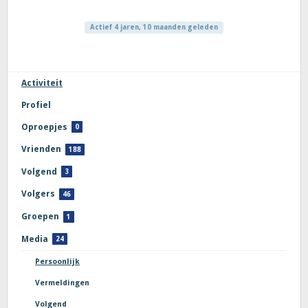
Actief 4 jaren, 10 maanden geleden
Activiteit
Profiel
Oproepjes
0
Vrienden
188
Volgend
3
Volgers
46
Groepen
1
Media
24
Persoonlijk
Vermeldingen
Volgend