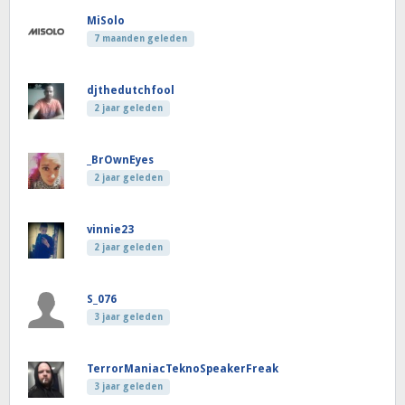
MiSolo
7 maanden geleden
djthedutchfool
2 jaar geleden
_BrOwnEyes
2 jaar geleden
vinnie23
2 jaar geleden
S_076
3 jaar geleden
TerrorManiacTeknoSpeakerFreak
3 jaar geleden