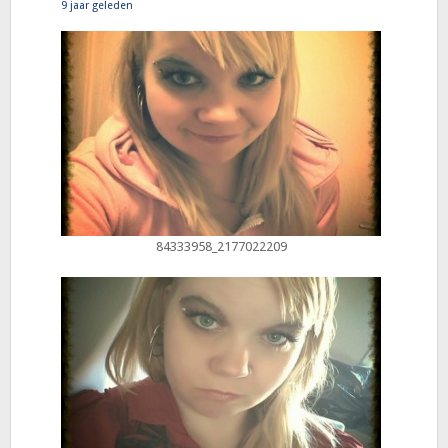
9 jaar geleden
84333958_2177022209