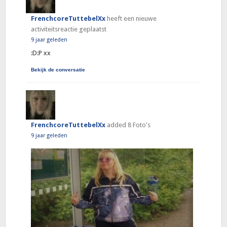
FrenchcoreTuttebelXx
heeft een nieuwe
activiteitsreactie geplaatst
9 jaar geleden
:D:P xx
Bekijk de conversatie
FrenchcoreTuttebelXx
added 8 Foto's
9 jaar geleden