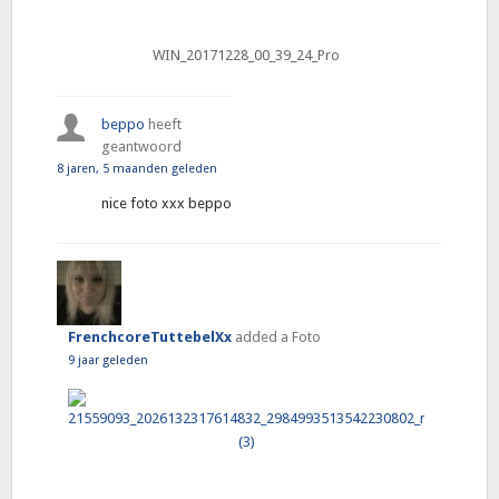
WIN_20171228_00_39_24_Pro
beppo
heeft
geantwoord
8 jaren, 5 maanden geleden
nice foto xxx beppo
FrenchcoreTuttebelXx
added a Foto
9 jaar geleden