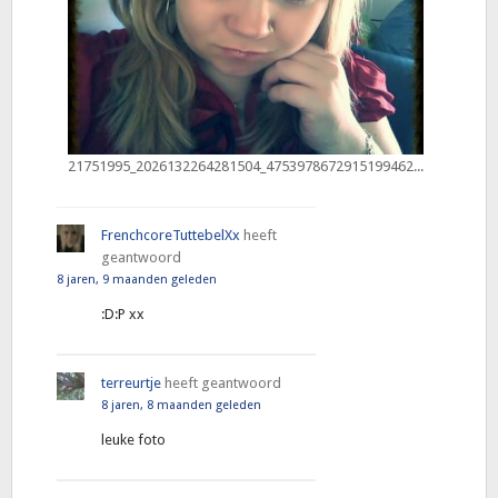
21751995_2026132264281504_4753978672915199462_n
FrenchcoreTuttebelXx
heeft
geantwoord
8 jaren, 9 maanden geleden
:D:P xx
terreurtje
heeft geantwoord
8 jaren, 8 maanden geleden
leuke foto