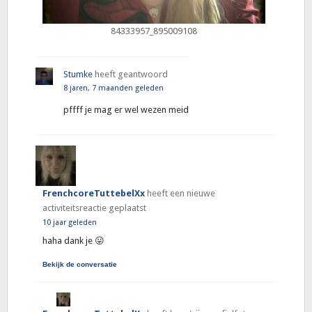
84333957_895009108
Stumke
heeft geantwoord
8 jaren, 7 maanden geleden
pffff je mag er wel wezen meid
FrenchcoreTuttebelXx
heeft een nieuwe
activiteitsreactie geplaatst
10 jaar geleden
haha dank je 😛
Bekijk de conversatie