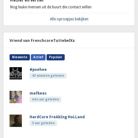
Plezier en vertier
Nog leuke mensen uit de buurt die contact willen
Alle oproepjes bekijken
Vriend van FrenchcoreTuttebelXx
Nieuwste
Actief
Populair
#poehee
42 minuten geleden
mafkees
één uur geleden
HardCore FreAkIng HoLLand
5 uur geleden