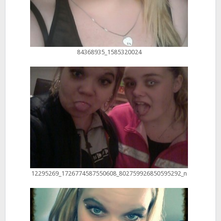
84368935_1585320024
12295269_1726774587550608_802759926850595292_n