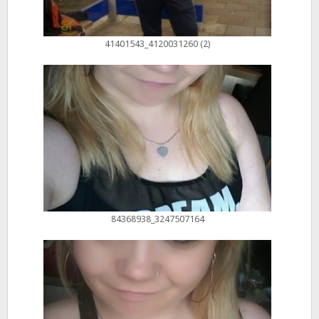
41401543_4120031260 (2)
84368938_3247507164