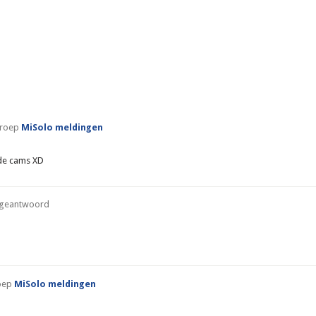
groep
MiSolo meldingen
de cams XD
 geantwoord
roep
MiSolo meldingen