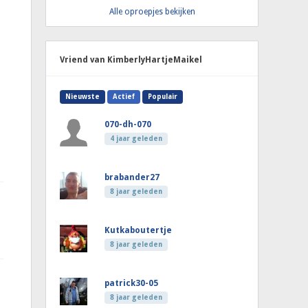
Alle oproepjes bekijken
Vriend van KimberlyHartjeMaikel
Nieuwste
Actief
Populair
070-dh-070
4 jaar geleden
brabander27
8 jaar geleden
Kutkaboutertje
8 jaar geleden
patrick30-05
8 jaar geleden