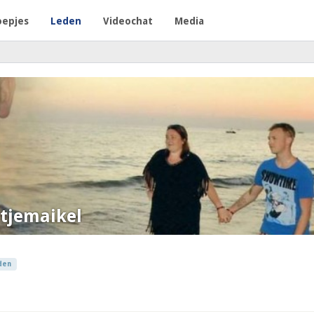
oepjes
Leden
Videochat
Media
tjemaikel
den