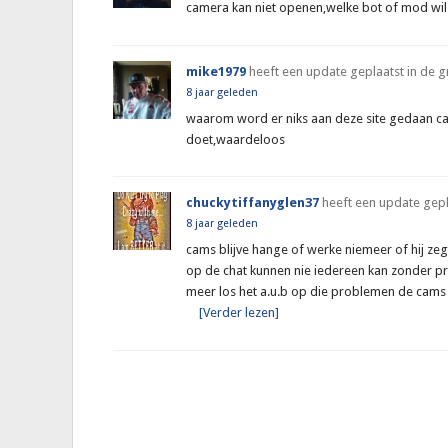
camera kan niet openen,welke bot of mod wil 
mike1979
heeft een update geplaatst in de 
8 jaar geleden
waarom word er niks aan deze site gedaan ca
doet,waardeloos
chuckytiffanyglen37
heeft een update gepl
8 jaar geleden
cams blijve hange of werke niemeer of hij ze
op de chat kunnen nie iedereen kan zonder pr
meer los het a.u.b op die problemen de ca
[Verder lezen]