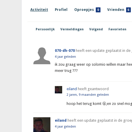
Activiteit
Profiel
Oproepjes
Vrienden
0
6
Persoonlijk
Vermeldingen
Volgend
Favorieten
070-dh-070
heeft een update geplaatst in d
4 jaar geleden
ik zou graag weer op solomio willen maar heel 
meer trug ???
eiland
heeft geantwoord
2 jaren, 9 maanden geleden
hoop het terug komt 🤬,en zo snel moge
eiland
heeft een update geplaatst in de gro
4 jaar geleden