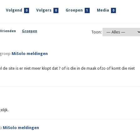
Volgend
Volgers
Groepen
Media
0
0
1
0
Vrienden
Groepen
Toon:
e groep
MiSolo meldingen
de site is er niet meer klopt dat ? of is die in de maak ofzo of komt die niet
lijk.
ep
MiSolo meldingen