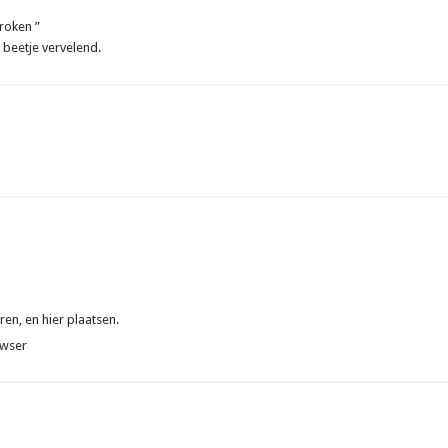
broken ”
 beetje vervelend.
en, en hier plaatsen.
owser