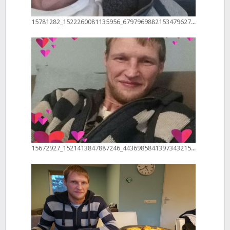
15781282_1522260081135956_6797969882153479627_n
15672927_1521413847887246_4436985841397343215_n