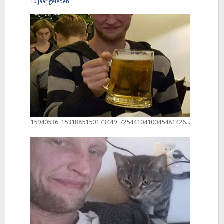
10 jaar geleden
15940536_1531885150173449_7254410410045481426_n