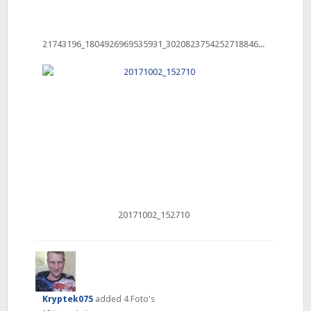
21743196_1804926969535931_3020823754252718846_n
20171002_152710
Kryptek075
added 4 Foto's