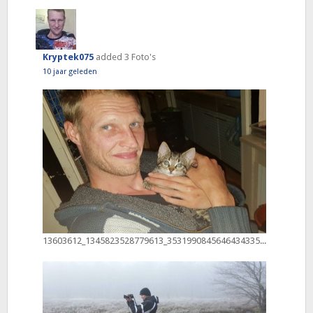
Kryptek075
added 3 Foto's
10 jaar geleden
13603612_1345823528779613_3531990845646434335_o