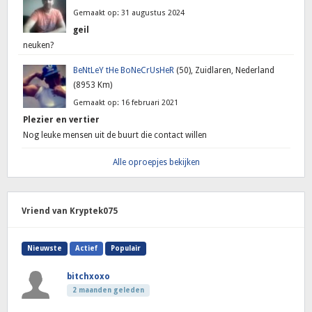
Gemaakt op: 31 augustus 2024
geil
neuken?
BeNtLeY tHe BoNeCrUsHeR
(50), Zuidlaren, Nederland
(8953 Km)
Gemaakt op: 16 februari 2021
Plezier en vertier
Nog leuke mensen uit de buurt die contact willen
Alle oproepjes bekijken
Vriend van Kryptek075
Nieuwste
Actief
Populair
bitchxoxo
2 maanden geleden