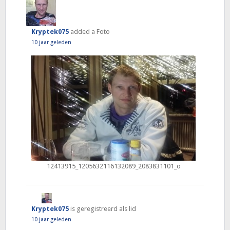
Kryptek075
added a Foto
10 jaar geleden
12413915_1205632116132089_2083831101_o
Kryptek075
is geregistreerd als lid
10 jaar geleden