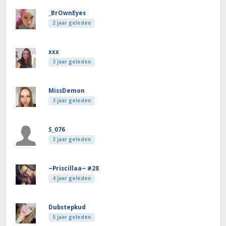
_BrOwnEyes
2 jaar geleden
xxx
3 jaar geleden
MissDemon
3 jaar geleden
S_076
3 jaar geleden
~Priscillaa~ #28
4 jaar geleden
Dubstepkud
5 jaar geleden