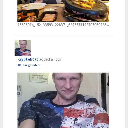
15626014_1521335931228371_6295533192705060928_o
Kryptek075
added a Foto
10 jaar geleden