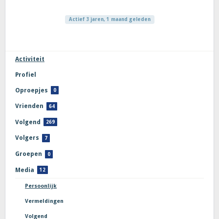
Actief 3 jaren, 1 maand geleden
Activiteit
Profiel
Oproepjes
0
Vrienden
64
Volgend
269
Volgers
7
Groepen
0
Media
12
Persoonlijk
Vermeldingen
Volgend