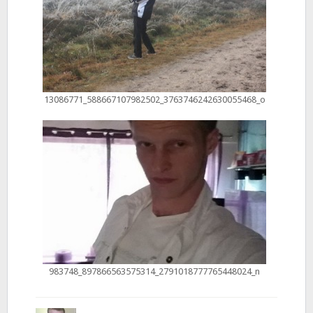
13086771_588667107982502_3763746242630055468_o
983748_897866563575314_2791018777765448024_n