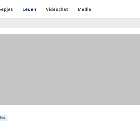
oepjes
Leden
Videochat
Media
den