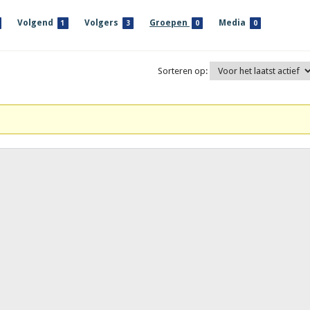
Volgend
Volgers
Groepen
Media
1
3
0
0
Sorteren op: