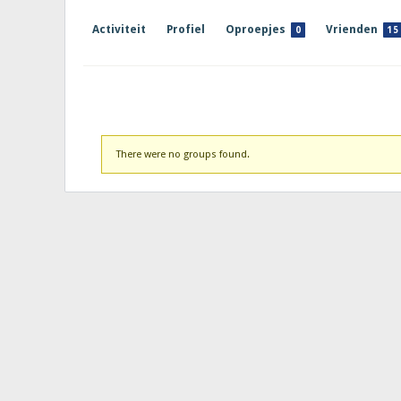
Activiteit
Profiel
Oproepjes
Vrienden
0
15
Groepen
There were no groups found.
van
het
lid