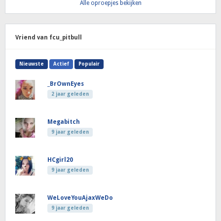
Alle oproepjes bekijken
Vriend van fcu_pitbull
Nieuwste
Actief
Populair
_BrOwnEyes
2 jaar geleden
Megabitch
9 jaar geleden
HCgirl20
9 jaar geleden
WeLoveYouAjaxWeDo
9 jaar geleden