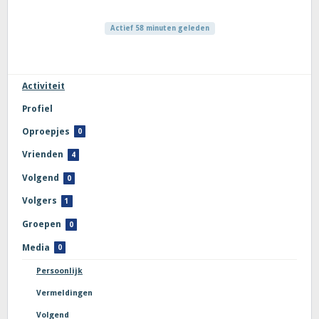
Actief 58 minuten geleden
Activiteit
Profiel
Oproepjes
0
Vrienden
4
Volgend
0
Volgers
1
Groepen
0
Media
0
Persoonlijk
Vermeldingen
Volgend