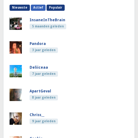
Nieuwste
Actief
Populair
InsaneInTheBrain
5 maanden geleden
Pandora
3 jaar geleden
Deliiceaa
7 jaar geleden
ApartGeval
8 jaar geleden
Chriss__
9 jaar geleden