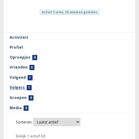
Actief 2 uren, 30 minuten geleden
Activiteit
Profiel
Oproepjes
0
Vrienden
6
Volgend
1
Volgers
1
Groepen
0
Media
0
Sorteren:
Bekijk 1 actief lid