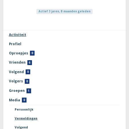
Actief 3 jaren, 8 maanden geleden
Activiteit
Profiel
Oproepjes
0
Vrienden
6
Volgend
0
Volgers
0
Groepen
1
Media
0
Persoonlijk
Vermeldingen
Volgend