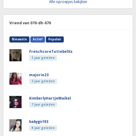
Alle oproepjes bekijken
Vriend van 070-dh-070
Nieuwste
Actief
Populair
FrenchcoreTuttebelXx
5 jaar geleden
majorie23
5 jaar geleden
KimberlyHartjeMaikel
7 jaar geleden
babygirl93
8 jaar geleden