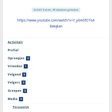
Actief 4 uren, 49 minuten geleden
https://www.youtube.com/watch?v=Y_y0m0fOToA
Bekijken
Activiteit
Profiel
Oproepjes
0
Vrienden
1
Volgend
0
Volgers
0
Groepen
0
Media
0
Persoonlijk