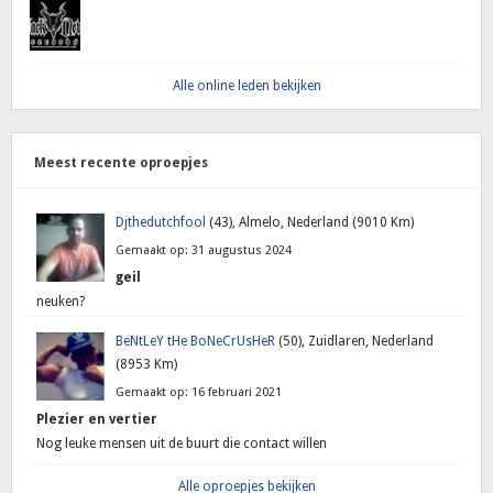
Alle online leden bekijken
Meest recente oproepjes
Djthedutchfool
(43), Almelo, Nederland (9010 Km)
Gemaakt op: 31 augustus 2024
geil
neuken?
BeNtLeY tHe BoNeCrUsHeR
(50), Zuidlaren, Nederland
(8953 Km)
Gemaakt op: 16 februari 2021
Plezier en vertier
Nog leuke mensen uit de buurt die contact willen
Alle oproepjes bekijken