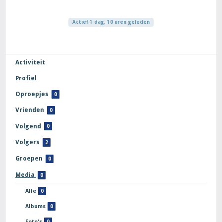
Actief 1 dag, 10 uren geleden
Activiteit
Profiel
Oproepjes
0
Vrienden
0
Volgend
0
Volgers
2
Groepen
0
Media
0
Alle
0
Albums
0
Foto's
0