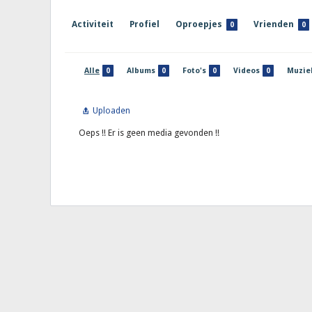
Activiteit
Profiel
Oproepjes
Vrienden
0
0
Alle
Albums
Foto's
Videos
Muzie
0
0
0
0
Uploaden
Oeps !! Er is geen media gevonden !!