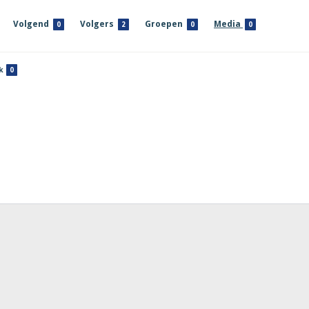
Volgend
Volgers
Groepen
Media
0
2
0
0
k
0