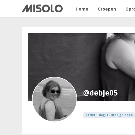
Home
Groepen
Opr
@debje05
Actief 1 dag, 10 uren geleden