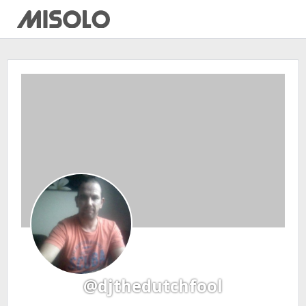
@djthedutchfool