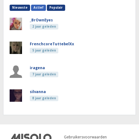
Nieuwste
Actief
Populair
_BrOwnEyes
2 jaar geleden
FrenchcoreTuttebelXx
5 jaar geleden
iragena
7 jaar geleden
silvanna
8 jaar geleden
Gebruikersvoorwaarden