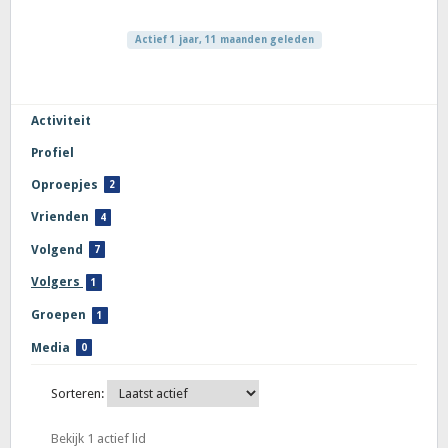
Actief 1 jaar, 11 maanden geleden
Activiteit
Profiel
Oproepjes
2
Vrienden
4
Volgend
7
Volgers
1
Groepen
1
Media
0
Sorteren:
Bekijk 1 actief lid