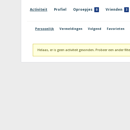
Activiteit
Profiel
Oproepjes
Vrienden
0
3
Persoonlijk
Vermeldingen
Volgend
Favorieten
Helaas, er is geen activiteit gevonden. Probeer een ander filte