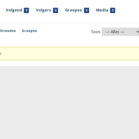
Volgend
Volgers
Groepen
Media
9
0
0
0
Vrienden
Groepen
Toon:
r.