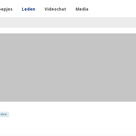
oepjes
Leden
Videochat
Media
eden