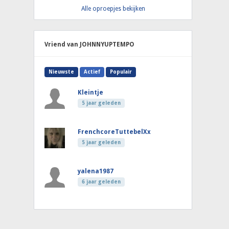
Alle oproepjes bekijken
Vriend van JOHNNYUPTEMPO
Nieuwste
Actief
Populair
Kleintje
5 jaar geleden
FrenchcoreTuttebelXx
5 jaar geleden
yalena1987
6 jaar geleden