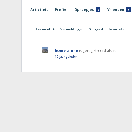
Activiteit
Profiel
Oproepjes
Vrienden
0
3
Persoonlijk
Vermeldingen
Volgend
Favorieten
home_alone
is geregistreerd als lid
10 jaar geleden