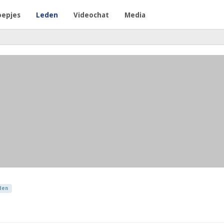
oepjes
Leden
Videochat
Media
den