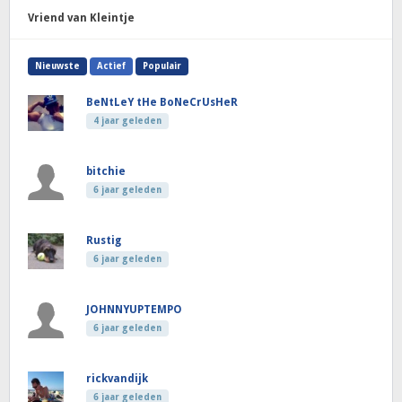
Vriend van Kleintje
Nieuwste
Actief
Populair
BeNtLeY tHe BoNeCrUsHeR
4 jaar geleden
bitchie
6 jaar geleden
Rustig
6 jaar geleden
JOHNNYUPTEMPO
6 jaar geleden
rickvandijk
6 jaar geleden