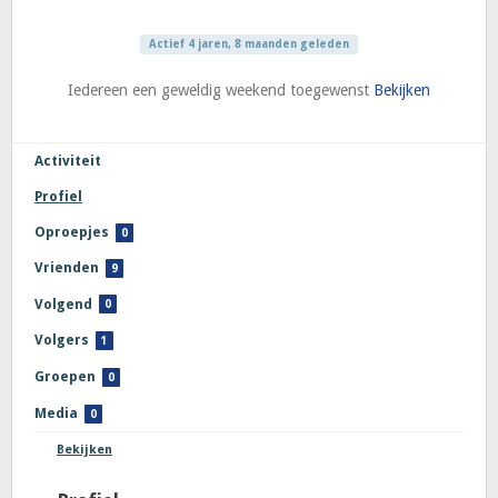
Actief 4 jaren, 8 maanden geleden
Iedereen een geweldig weekend toegewenst
Bekijken
Activiteit
Profiel
Oproepjes
0
Vrienden
9
Volgend
0
Volgers
1
Groepen
0
Media
0
Bekijken