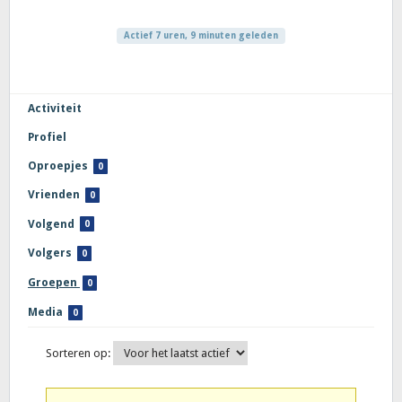
Actief 7 uren, 9 minuten geleden
Activiteit
Profiel
Oproepjes
0
Vrienden
0
Volgend
0
Volgers
0
Groepen
0
Media
0
Sorteren op:
Groepen