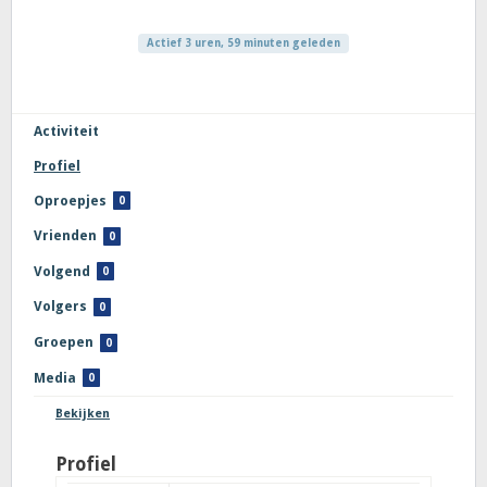
Actief 3 uren, 59 minuten geleden
Activiteit
Profiel
Oproepjes
0
Vrienden
0
Volgend
0
Volgers
0
Groepen
0
Media
0
Bekijken
Profiel