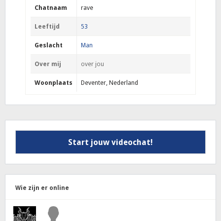
Chatnaam
rave
Leeftijd
53
Geslacht
Man
Over mij
over jou
Woonplaats
Deventer, Nederland
Start jouw videochat!
Wie zijn er online