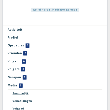
Actief 4 uren, 34 minuten geleden
Activiteit
Profiel
Oproepjes
0
Vrienden
0
Volgend
0
Volgers
0
Groepen
0
Media
0
Persoonlijk
Vermeldingen
Volgend