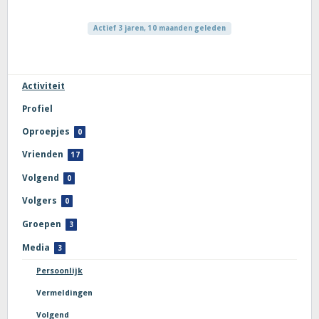
Actief 3 jaren, 10 maanden geleden
Activiteit
Profiel
Oproepjes
0
Vrienden
17
Volgend
0
Volgers
0
Groepen
3
Media
3
Persoonlijk
Vermeldingen
Volgend