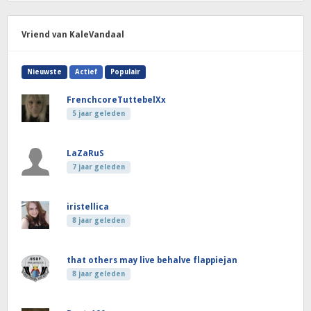
Vriend van KaleVandaal
Nieuwste
Actief
Populair
FrenchcoreTuttebelXx
5 jaar geleden
LaZaRuS
7 jaar geleden
iristellica
8 jaar geleden
that others may live behalve flappiejan
8 jaar geleden