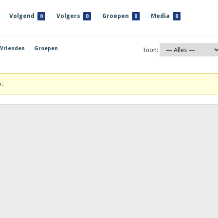
Volgend
Volgers
Groepen
Media
0
0
0
0
Vrienden
Groepen
Toon:
r.