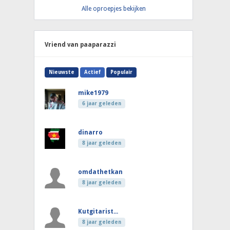
Alle oproepjes bekijken
Vriend van paaparazzi
Nieuwste
Actief
Populair
mike1979
6 jaar geleden
dinarro
8 jaar geleden
omdathetkan
8 jaar geleden
Kutgitarist...
8 jaar geleden