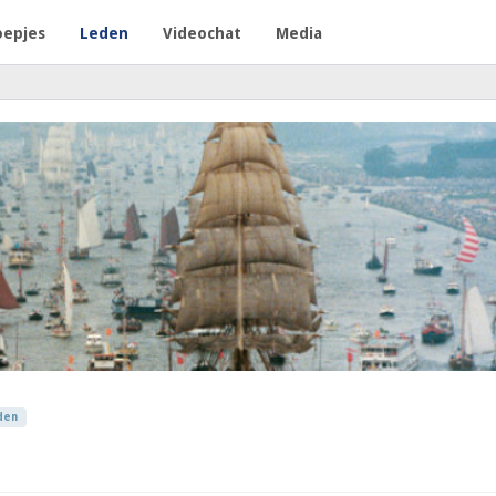
oepjes
Leden
Videochat
Media
den