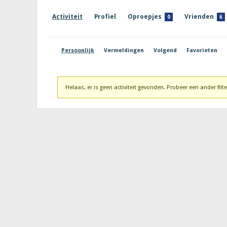
Activiteit
Profiel
Oproepjes
Vrienden
0
6
Persoonlijk
Vermeldingen
Volgend
Favorieten
Helaas, er is geen activiteit gevonden. Probeer een ander filte