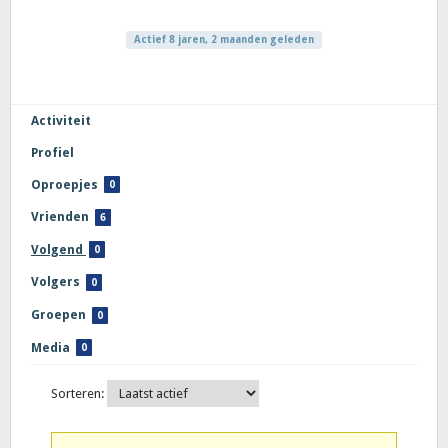
Actief 8 jaren, 2 maanden geleden
Activiteit
Profiel
Oproepjes
0
Vrienden
6
Volgend
0
Volgers
0
Groepen
0
Media
0
Sorteren: