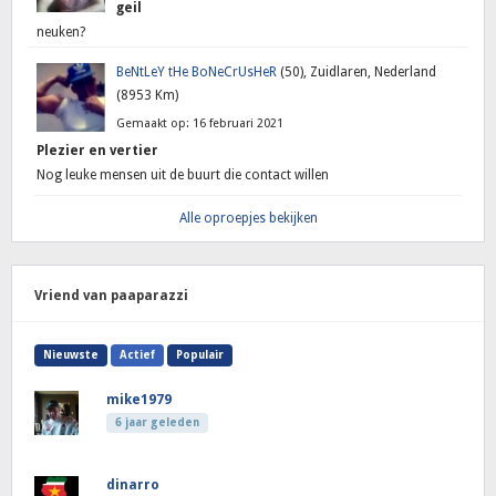
geil
neuken?
BeNtLeY tHe BoNeCrUsHeR
(50), Zuidlaren, Nederland
(8953 Km)
Gemaakt op: 16 februari 2021
Plezier en vertier
Nog leuke mensen uit de buurt die contact willen
Alle oproepjes bekijken
Vriend van paaparazzi
Nieuwste
Actief
Populair
mike1979
6 jaar geleden
dinarro