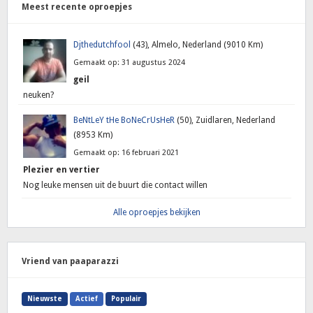
Meest recente oproepjes
Djthedutchfool
(43), Almelo, Nederland (9010 Km)
Gemaakt op: 31 augustus 2024
geil
neuken?
BeNtLeY tHe BoNeCrUsHeR
(50), Zuidlaren, Nederland
(8953 Km)
Gemaakt op: 16 februari 2021
Plezier en vertier
Nog leuke mensen uit de buurt die contact willen
Alle oproepjes bekijken
Vriend van paaparazzi
Nieuwste
Actief
Populair