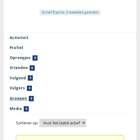
Actief 8 jaren, 2 maanden geleden
Activiteit
Profiel
Oproepjes
0
Vrienden
6
Volgend
0
Volgers
0
Groepen
0
Media
0
Sorteren op:
Groepen