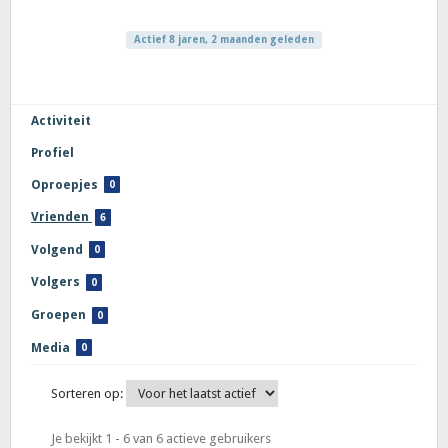
Actief 8 jaren, 2 maanden geleden
Activiteit
Profiel
Oproepjes
0
Vrienden
6
Volgend
0
Volgers
0
Groepen
0
Media
0
Sorteren op:
Je bekijkt 1 - 6 van 6 actieve gebruikers
Vrienden