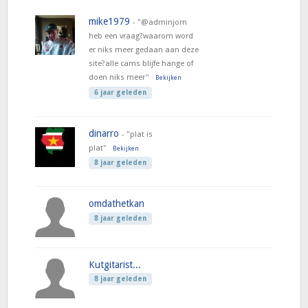
mike1979
- "@adminjorn
heb een vraag?waarom word
er niks meer gedaan aan deze
site?alle cams blijfe hange of
doen niks meer"
Bekijken
6 jaar geleden
dinarro
- "plat is
plat"
Bekijken
8 jaar geleden
omdathetkan
8 jaar geleden
Kutgitarist...
8 jaar geleden