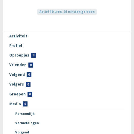
Actief 10 uren, 26 minuten geleden
Activiteit
Profiel
Oproepjes
0
Vrienden
0
Volgend
0
Volgers
0
Groepen
0
Media
0
Persoonlijk
Vermeldingen
Volgend