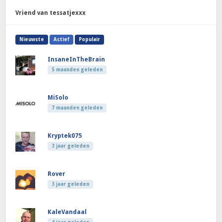
Vriend van tessatjexxx
Nieuwste
Actief
Populair
InsaneInTheBrain
5 maanden geleden
MiSolo
7 maanden geleden
Kryptek075
3 jaar geleden
Rover
3 jaar geleden
KaleVandaal