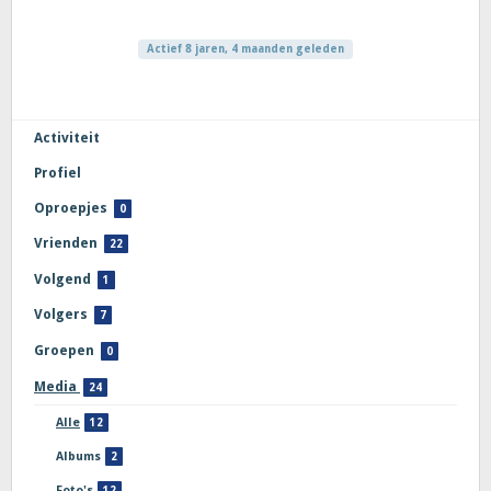
Actief 8 jaren, 4 maanden geleden
Activiteit
Profiel
Oproepjes
0
Vrienden
22
Volgend
1
Volgers
7
Groepen
0
Media
24
Alle
12
Albums
2
Foto's
12