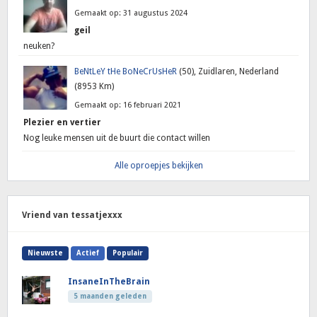
Gemaakt op: 31 augustus 2024
geil
neuken?
BeNtLeY tHe BoNeCrUsHeR
(50), Zuidlaren, Nederland
(8953 Km)
Gemaakt op: 16 februari 2021
Plezier en vertier
Nog leuke mensen uit de buurt die contact willen
Alle oproepjes bekijken
Vriend van tessatjexxx
Nieuwste
Actief
Populair
InsaneInTheBrain
5 maanden geleden